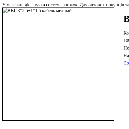
У магазині діє гнучка система знижок. Для оптових покупців та 
В
10
Не
Со