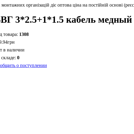
монтажних організацій діє оптова ціна на постійній основі (реєс
ВГ 3*2.5+1*1.5 кабель медный
1308
9
.
94
грн
т в наличии
0
общить о поступлении