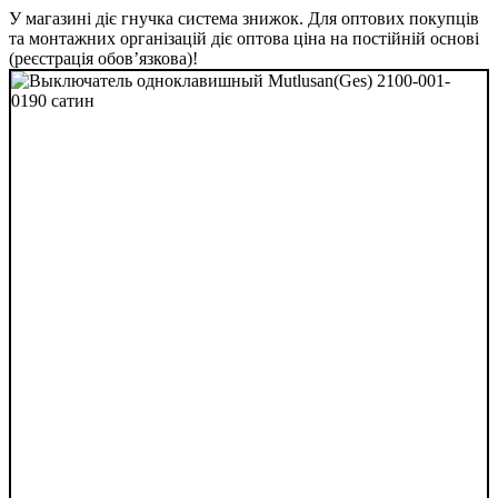
У магазині діє гнучка система знижок. Для оптових покупців
та монтажних організацій діє оптова ціна на постійній основі
(реєстрація обов’язкова)!