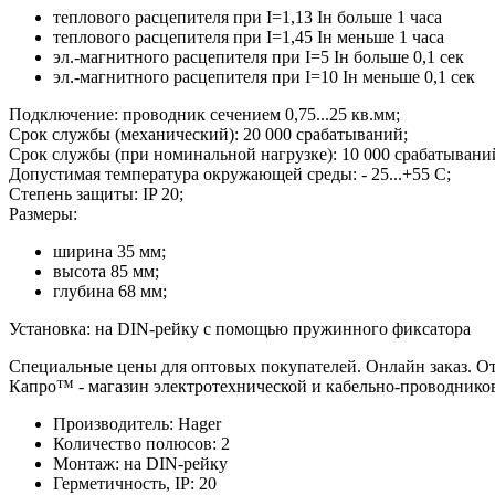
теплового расцепителя при I=1,13 Iн больше 1 часа
теплового расцепителя при I=1,45 Iн меньше 1 часа
эл.-магнитного расцепителя при I=5 Iн больше 0,1 сек
эл.-магнитного расцепителя при I=10 Iн меньше 0,1 сек
Подключение: проводник сечением 0,75...25 кв.мм;
Срок службы (механический): 20 000 срабатываний;
Срок службы (при номинальной нагрузке): 10 000 срабатывани
Допустимая температура окружающей среды: - 25...+55 С;
Степень защиты: IP 20;
Размеры:
ширина 35 мм;
высота 85 мм;
глубина 68 мм;
Установка: на DIN-рейку с помощью пружинного фиксатора
Специальные цены для оптовых покупателей. Онлайн заказ. Отп
Капро™ - магазин электротехнической и кабельно-проводников
Производитель:
Hager
Количество полюсов:
2
Монтаж:
на DIN-рейку
Герметичность, IP:
20