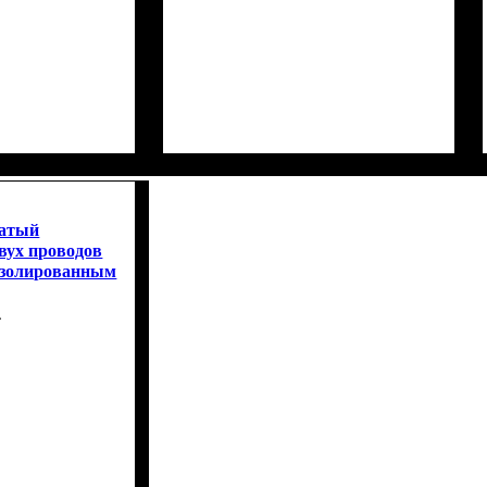
чатый
вух проводов
с изолированным
4