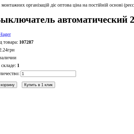
монтажних організацій діє оптова ціна на постійній основі (реєс
ыключатель автоматический 2
107287
2
.
24
грн
наличии
1
 корзину
Купить в 1 клик