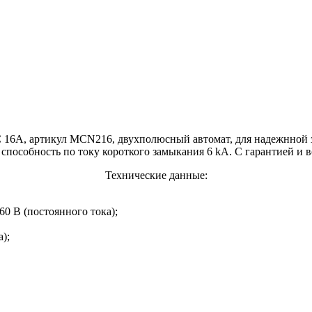
 16A, артикул MCN216, двухполюсный автомат, для надежнной з
пособность по току короткого замыкания 6 kA. С гарантией и в
Технические данные:
60 В (постоянного тока);
);