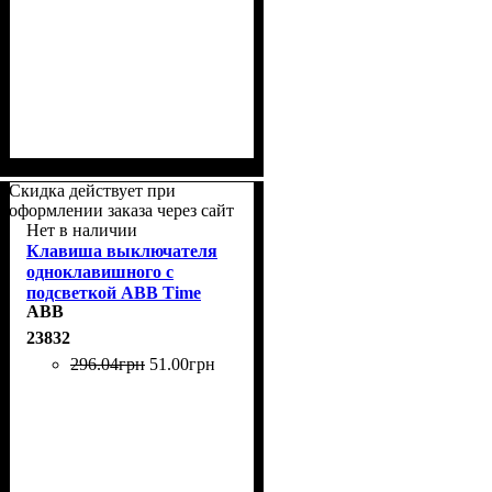
Скидка действует при
оформлении заказа через сайт
Нет в наличии
Клавиша выключателя
одноклавишного с
подсветкой ABB Time
ABB
3558E-A00653 33 шампань
металлик
23832
296
.
04
грн
51
.
00
грн