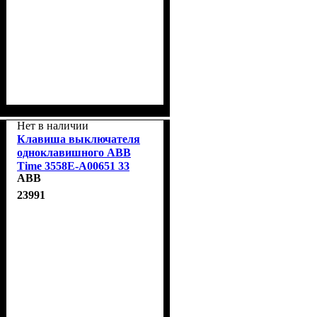
Нет в наличии
Клавиша выключателя
одноклавишного ABB
Time 3558E-A00651 33
ABB
шампань металлик
23991