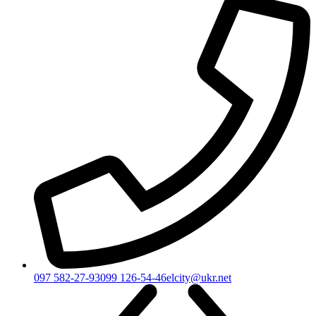
097 582-27-93
099 126-54-46
elcity@ukr.net