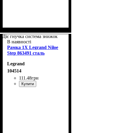
Діє гнучка система знижок
В наявності
Рамка 1Х Legrand Niloe
Step 863491 сталь
Legrand
104514
111
.
48
грн
Купити