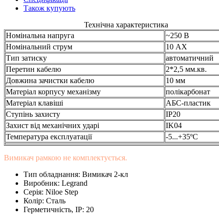
Також купують
Технічна характеристика
Номінальна напруга
~250 В
Номінальний струм
10 АХ
Тип затиску
автоматичний
Перетин кабелю
2*2,5 мм.кв.
Довжина зачистки кабелю
10 мм
Матеріал корпусу механізму
полікарбонат
Матеріал клавіші
АБС-пластик
Ступінь захисту
IP20
Захист від механічних ударі
IK04
Температура експлуатації
-5...+35ºС
Вимикач рамкою не комплектується.
Тип обладнання:
Вимикач 2-кл
Виробник:
Legrand
Серія:
Niloe Step
Колір:
Сталь
Герметичність, IP:
20