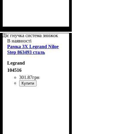
Діє гнучка система знижок
В наявності
Рамка 3Х Legrand Niloe
Step 863493 сталь
Legrand
104516
301
.
87
грн
Купити