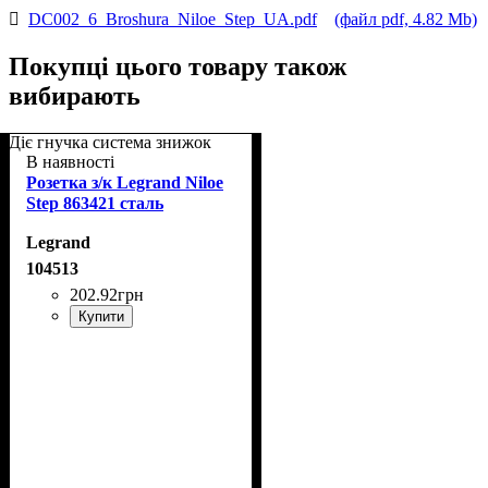
DC002_6_Broshura_Niloe_Step_UA.pdf
(файл pdf, 4.82 Mb)
Покупці цього товару також
вибирають
Діє гнучка система знижок
В наявності
Розетка з/к Legrand Niloe
Step 863421 сталь
Legrand
104513
202
.
92
грн
Купити