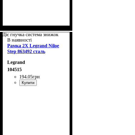
Діє гнучка система знижок
В наявності
Рамка 2Х Legrand Niloe
Step 863492 сталь
Legrand
104515
194
.
05
грн
Купити