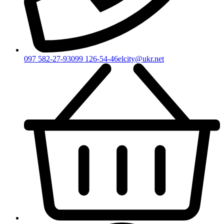
097 582-27-93
099 126-54-46
elcity@ukr.net