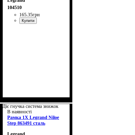
Legrand
104510
165
.
35
грн
Купити
Діє гнучка система знижок
В наявності
Рамка 1Х Legrand Niloe
Step 863491 сталь
Legrand