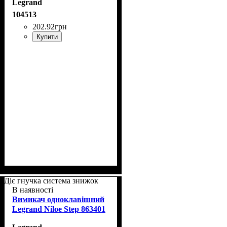
Legrand
104513
202
.
92
грн
Купити
Діє гнучка система знижок
В наявності
Вимикач одноклавішний
Legrand Niloe Step 863401