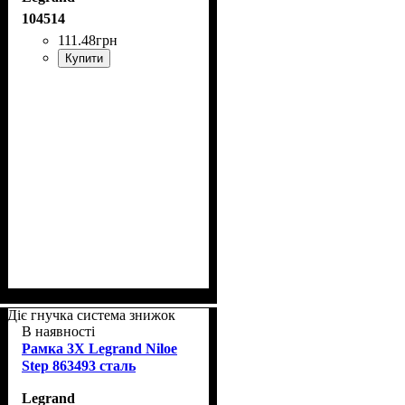
104514
111
.
48
грн
Купити
Діє гнучка система знижок
В наявності
Рамка 3Х Legrand Niloe
Step 863493 сталь
Legrand