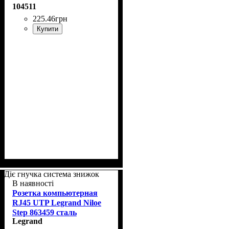
104511
225
.
46
грн
Купити
Діє гнучка система знижок
В наявності
Розетка компьютерная
RJ45 UTP Legrand Niloe
Step 863459 сталь
Legrand