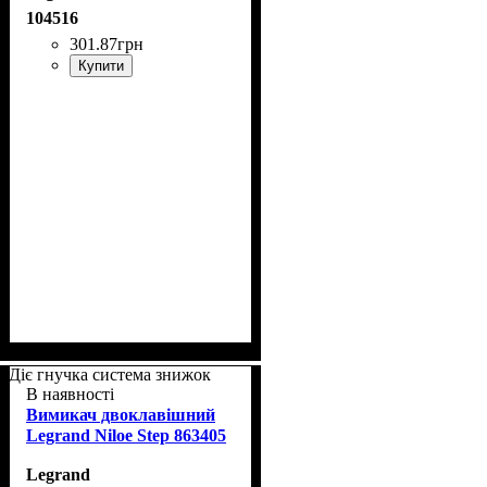
104516
301
.
87
грн
Купити
Діє гнучка система знижок
В наявності
Вимикач двоклавішний
Legrand Niloe Step 863405
Legrand