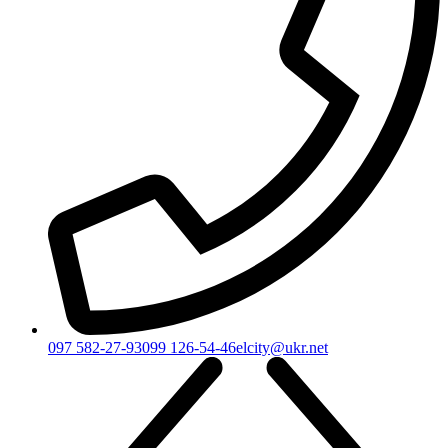
097 582-27-93
099 126-54-46
elcity@ukr.net