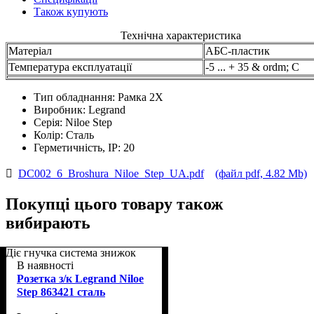
Також купують
Технічна характеристика
Матеріал
АБС-пластик
Температура експлуатації
-5 ... + 35 & ordm; С
Тип обладнання:
Рамка 2Х
Виробник:
Legrand
Серія:
Niloe Step
Колір:
Сталь
Герметичність, IP:
20
DC002_6_Broshura_Niloe_Step_UA.pdf
(файл pdf, 4.82 Mb)
Покупці цього товару також
вибирають
Діє гнучка система знижок
В наявності
Розетка з/к Legrand Niloe
Step 863421 сталь