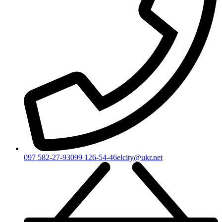
097 582-27-93
099 126-54-46
elcity@ukr.net