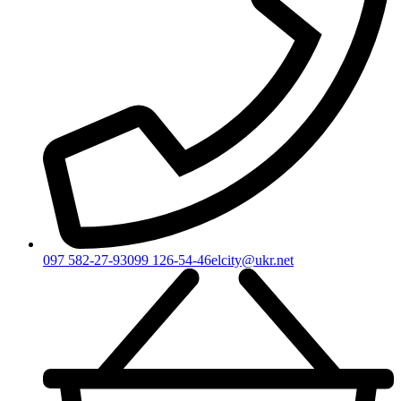
097 582-27-93
099 126-54-46
elcity@ukr.net