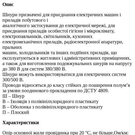
Опис
Шнури призначені для приєднання електричних машин і
приладів побутового і
аналогічного застосування до електричної мережі, для
приєднання приладів особистої гігієни і мікроклімату,
електропаяльників, світильників, кухонних
електромеханічних приладів, радіоелектронної апаратури,
пральних
машин, холодильників та інших подібних приладів, що
експлуатуються в житлових і адміністративних приміщеннях,
а також для виготовлення подовжувальних шнурів на напругу
до 380 В для систем 380/380 В.
Шнури можуть використовуватися для електричних систем
300/500 В.
Проводи відносяться до класу стійких до поширення полум’я
за умови поодинокого прокладення по ДСТУ 4809.
Ш – Шнур
В – Ізоляція з полівінілхлоридного пластикату
В – Оболонка з полівінілхлоридного пластикату
П – Плоский
Характеристики
Опір основної жили провідника при 20 °C, не більше,Ом/км: