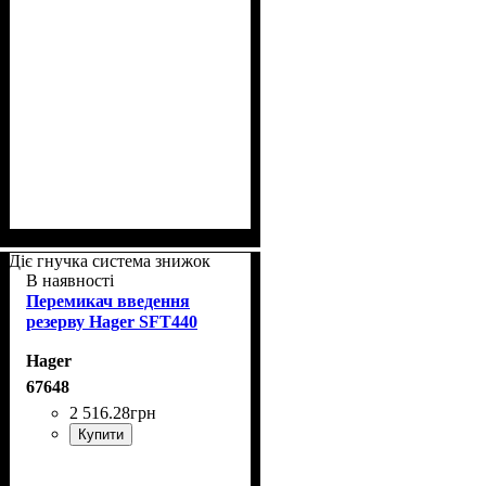
Діє гнучка система знижок
В наявності
Перемикач введення
резерву Hager SFT440
Hager
67648
2 516
.
28
грн
Купити