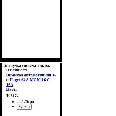
Діє гнучка система знижок
В наявності
Вимикач автоматичний 1-
п Hager 6kA MCN116 C
16A
Hager
107272
252
.
20
грн
Купити