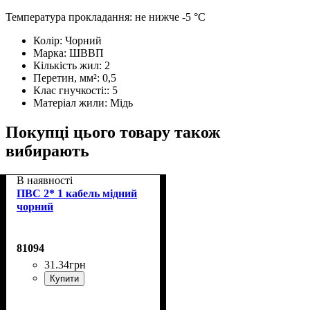
Температура прокладання: не нижче -5 °С
Колір:
Чорний
Марка:
ШВВП
Кількість жил:
2
Перетин, мм²:
0,5
Клас гнучкості::
5
Матеріал жили:
Мідь
Покупці цього товару також
вибирають
В наявності
ПВС 2* 1 кабель мідний
чорний
81094
31
.
34
грн
Купити