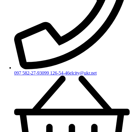
097 582-27-93
099 126-54-46
elcity@ukr.net