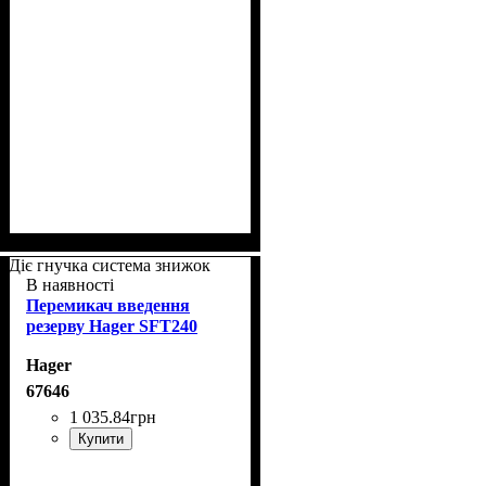
Діє гнучка система знижок
В наявності
Перемикач введення
резерву Hager SFT240
Hager
67646
1 035
.
84
грн
Купити