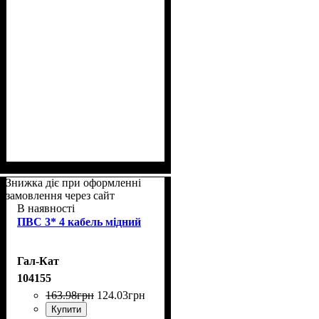
Знижка діє при оформленні
замовлення через сайт
В наявності
ПВС 3* 4 кабель мідний
Гал-Кат
104155
163
.
98
грн
124
.
03
грн
Купити