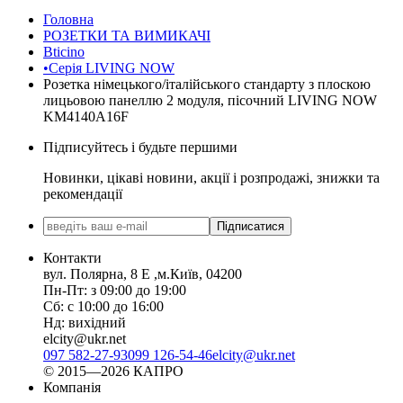
Головна
РОЗЕТКИ ТА ВИМИКАЧІ
Bticino
•Серія LIVING NOW
Розетка німецького/італійського стандарту з плоскою
лицьовою панеллю 2 модуля, пісочний LIVING NOW
KM4140A16F
Підписуйтесь і будьте першими
Новинки, цікаві новини, акції і розпродажі, знижки та
рекомендації
Підписатися
Контакти
вул. Полярна, 8 Е ,м.Київ, 04200
Пн-Пт: з 09:00 до 19:00
Сб: с 10:00 до 16:00
Нд: вихідний
elcity@ukr.net
097 582-27-93
099 126-54-46
elcity@ukr.net
© 2015—2026 КАПРО
Компанія