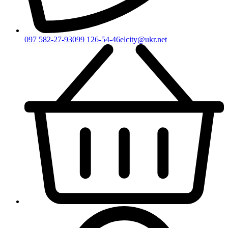
097 582-27-93
099 126-54-46
elcity@ukr.net