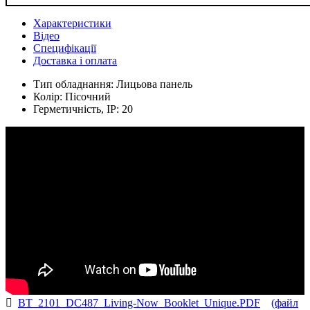
Характеристики
Відео
Специфікації
Доставка і оплата
Тип обладнання:
Лицьова панель
Колір:
Пісочний
Герметичність, IP:
20
BT_2101_DC487_Living-Now_Booklet_Unique.PDF
(файл