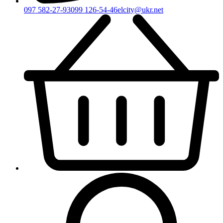
097 582-27-93
099 126-54-46
elcity@ukr.net