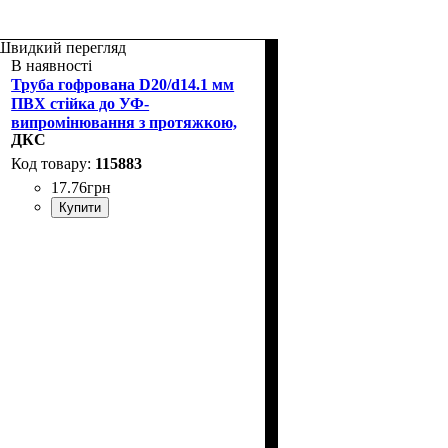
Швидкий перегляд
В наявності
Труба гофрована D20/d14.1 мм
ПВХ стійка до УФ-
випромінювання з протяжкою,
ДКС
чорна, ДКС 91920A
115883
17
.
76
грн
Купити