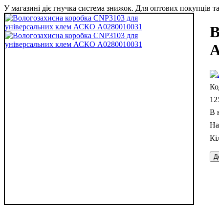
У магазині діє гнучка система знижок. Для оптових покупців та 
В
А
12
В 
Д