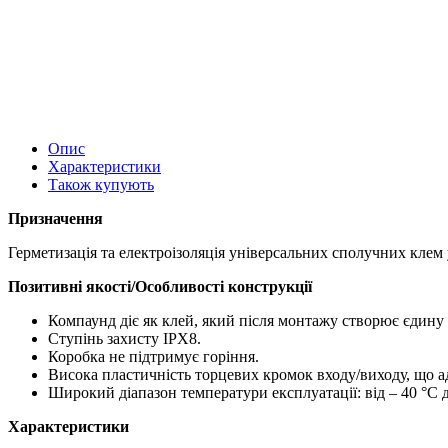
Опис
Характеристики
Також купують
Призначення
Герметизація та електроізоляція універсальних сполучних клем у
Позитивні якості/Особливості конструкції
Компаунд діє як клей, який після монтажу створює єдину
Ступінь захисту IPX8.
Коробка не підтримує горіння.
Висока пластичність торцевих кромок входу/виходу, що ад
Широкий діапазон температури експлуатації: від – 40 °C д
Характеристики