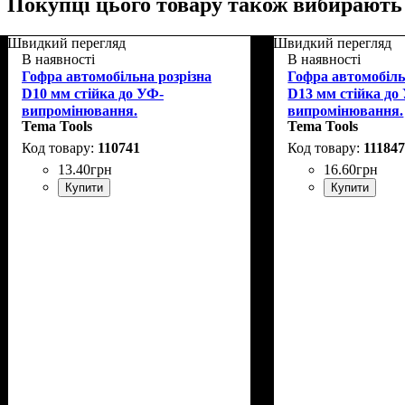
Покупці цього товару також вибирають
Швидкий перегляд
Швидкий перегляд
В наявності
В наявності
Гофра автомобільна розрізна
Гофра автомобіль
D10 мм стійка до УФ-
D13 мм стійка до
випромінювання.
випромінювання.
Tema Tools
Tema Tools
110741
11184
13
.
40
грн
16
.
60
грн
Купити
Купити