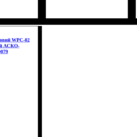
новий WPC-02
ий АСКО-
079