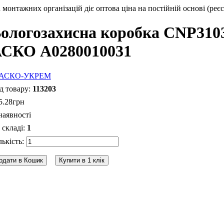
монтажних організацій діє оптова ціна на постійній основі (реєс
ологозахисна коробка CNP3103
СКО A0280010031
113203
5
.
28
грн
наявності
1
одати в Кошик
Купити в 1 клік