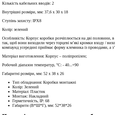
Кількість кабельних вводів: 2
Внутрішні розміри, мм: 37,6 х 30 х 18
Ступінь захисту: IPX8
Колір: зелений
Особливість: Корпус коробки розчіплюється на дві половини, 
так, щоб вони виходили через торцеві м’які кромки входу / ви
компаунд усередині приймає форму клемника із проводами, а з
Матеріал виготовлення: Корпус – поліпропілен;
Робочий діапазон температур, °С: - 40...+90
Габаритні розміри, мм: 52 х 38 х 26
Тип обладнання:
Коробки монтажні
Колір:
Зелений
Матеріал:
Пластик
Монтаж:
Накладний
Герметичність, IP:
68
Габарити (В*Ш*Г), мм:
52*38*26