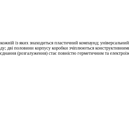
в кожній із яких знаходиться пластичний компаунд; універсальни
ходу; дві половини корпусу коробки зчіплюються конструктивним
’єднання (розгалуження) стає повністю герметичним та електроі