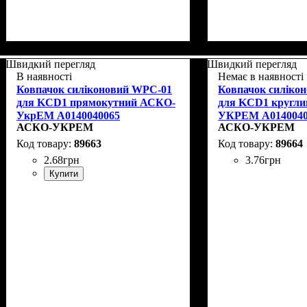
Швидкий перегляд
Швидкий перегляд
В наявності
Немає в наявності
Ковпачок силіконовий WPC-01
Ковпачок силіко
для KCD1 прямокутний АСКО-
для KCD1 кругл
УкрЕМ A0140040065
УКРЕМ A0140040
АСКО-УКРЕМ
АСКО-УКРЕМ
89663
89664
2
.
68
грн
3
.
76
грн
Купити