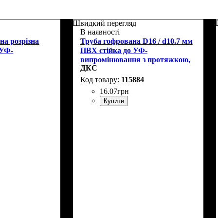
Швидкий перегляд
В наявності
на розрізна
Труба гофрована D16 / d10.7 мм
 УФ-
ПВХ стійка до УФ-
випромінювання з протяжкою,
ДКС
чорна, ДКС 91916A
7
115884
16
.
07
грн
Купити