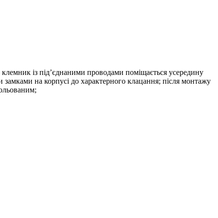
й клемник із під’єднаними проводами поміщається усередину
и замками на корпусі до характерного клацання; після монтажу
зольованим;