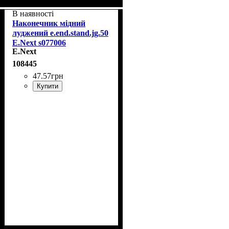
В наявності
Наконечник мідний
луджений e.end.stand.jg.50
E.Next s077006
E.Next
108445
47
.
57
грн
Купити