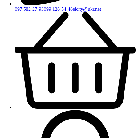
097 582-27-93
099 126-54-46
elcity@ukr.net