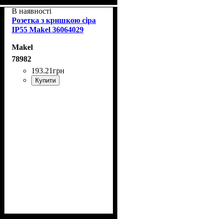
В наявності
Розетка з кришкою сіра
IP55 Makel 36064029
Makel
78982
193
.
21
грн
Купити