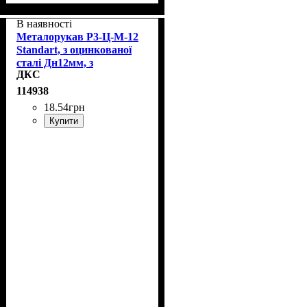
В наявності
Металорукав Р3-Ц-М-12
Standart, з оцинкованої
сталі Дн12мм, з
ДКС
протяжкою, ДКС 6191-
5012
114938
18
.
54
грн
Купити