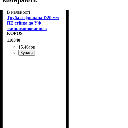
В наявності
Труба гофрована D20 мм
ПЕ стійка до УФ
-випромінювання з
KOPOS
протяжкою KOPOS
2320/LPE-1_F50DU
110340
15
.
46
грн
Купити