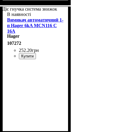
Діє гнучка система знижок
В наявності
Вимикач автоматичний 1-
п Hager 6kA MCN116 C
16A
Hager
107272
252
.
20
грн
Купити