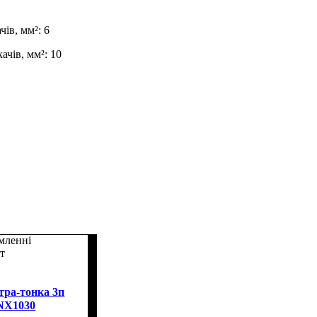
ів, мм²: 6
ачів, мм²: 10
мленні
йт
тра-тонка 3п
 NX1030