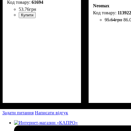
61694
Neomax
53
.
76
грн
11392
Купити
95
.
64
грн
86
.
Задати питання
Написати відгук