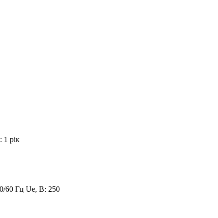
 1 рік
С
/60 Гц Ue, B: 250