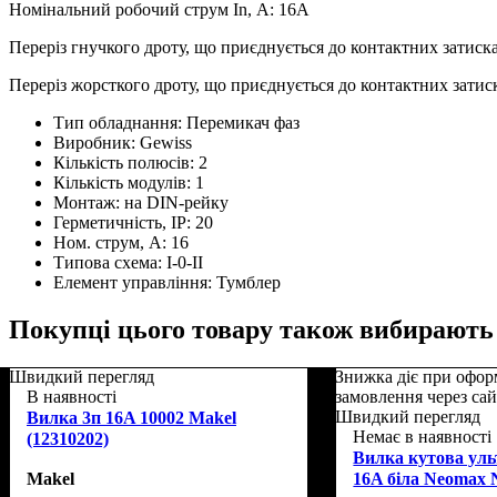
Номінальний робочий струм In, А: 16A
Переріз гнучкого дроту, що приєднується до контактних затискач
Переріз жорсткого дроту, що приєднується до контактних затиск
Тип обладнання:
Перемикач фаз
Виробник:
Gewiss
Кількість полюсів:
2
Кількість модулів:
1
Монтаж:
на DIN-рейку
Герметичність, IP:
20
Ном. струм, А:
16
Типова схема:
I-0-II
Елемент управління:
Тумблер
Покупці цього товару також вибирають
Швидкий перегляд
Знижка діє при офор
В наявності
замовлення через са
Швидкий перегляд
Вилка 3п 16A 10002 Makel
Немає в наявності
(12310202)
Вилка кутова уль
Makel
16A біла Neomax