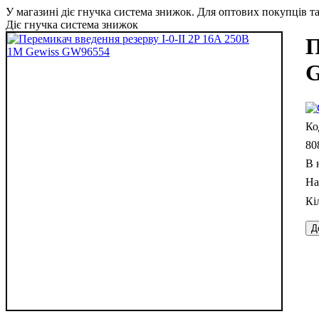
У магазині діє гнучка система знижок. Для оптових покупців та 
Діє гнучка система знижок
П
80
В 
Д