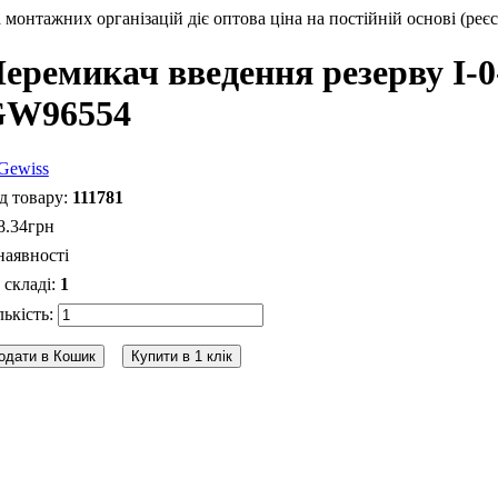
монтажних організацій діє оптова ціна на постійній основі (реєс
еремикач введення резерву I-0
GW96554
111781
8
.
34
грн
наявності
1
одати в Кошик
Купити в 1 клік