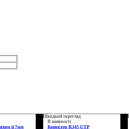
Швидкий перегляд
В наявності
вяхом d 7мм
Конектор RJ45 UTP