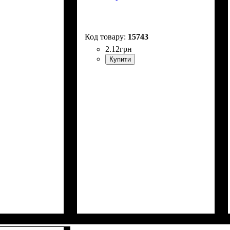
15743
2
.
12
грн
Купити