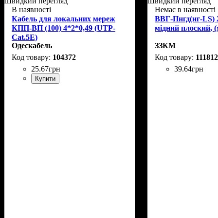
Швидкий перегляд
Швидкий перегляд
В наявності
Немає в наявності
Кабель для локальних мереж
ВВГ-Пнгд(нг-LS) 
КПП-ВП (100) 4*2*0,49 (UTP-
мідний плоский, (
Cat.5E)
Одескабель
ЗЗКМ
104372
11181
25
.
67
грн
39
.
64
грн
Купити