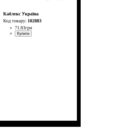
Каблекс Україна
102883
71
.
83
грн
Купити