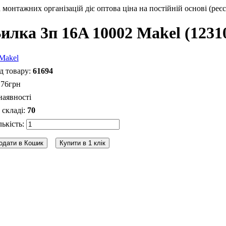
монтажних організацій діє оптова ціна на постійній основі (реєс
илка 3п 16A 10002 Makel (1231
61694
.
76
грн
наявності
70
одати в Кошик
Купити в 1 клік