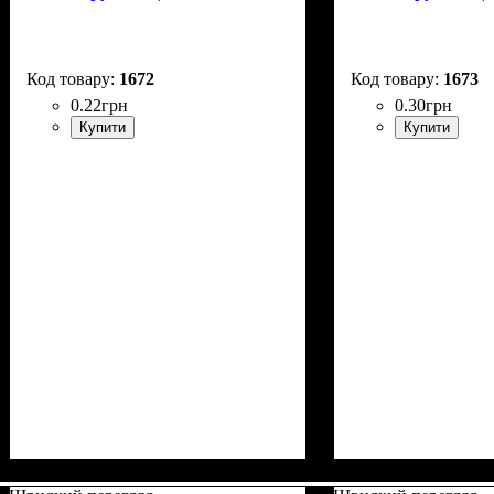
1672
1673
0
.
22
грн
0
.
30
грн
Купити
Купити