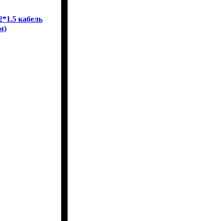
2*1.5 кабель
м)
2