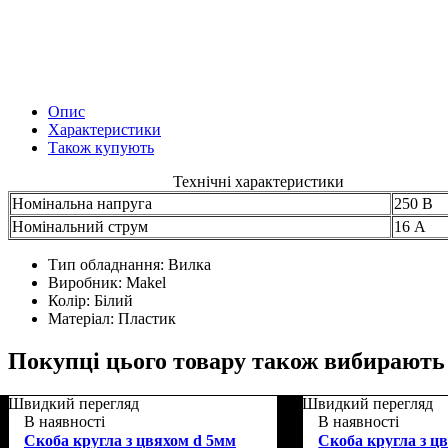
Опис
Характеристики
Також купують
Технічні характеристики
Номінальна напруга
250 В
Номінальний струм
16 А
Тип обладнання:
Вилка
Виробник:
Makel
Колір:
Білий
Матеріал:
Пластик
Покупці цього товару також вибирають
Швидкий перегляд
Швидкий перегляд
В наявності
В наявності
Скоба кругла з цвяхом d 5мм
Скоба кругла з ц