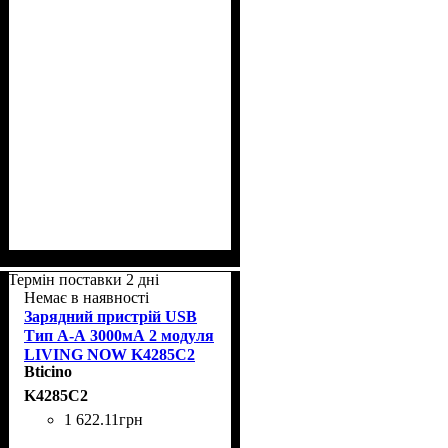
Термін поставки 2 дні
Немає в наявності
Зарядний пристрій USB
Тип А-А 3000мА 2 модуля
LIVING NOW K4285C2
Bticino
K4285C2
1 622
.
11
грн