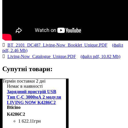
BT_2101_DC487_Living-Now_Booklet_Unique.PDF
(файл
pdf, 2.46 Mb)
Living-Now_Catalogue_Unique.PDF
(файл pdf, 10.82 Mb)
Супутні товари:
Термін поставки 2 дні
Немає в наявності
Зарядний пристрій USB
Тип C-C 3000мА 2 модуля
LIVING NOW K4286C2
Bticino
K4286C2
1 622
.
11
грн