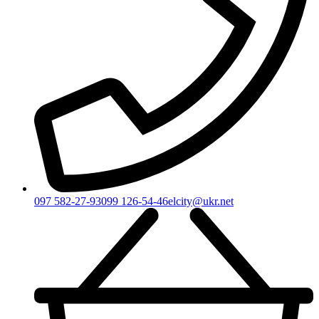
097 582-27-93
099 126-54-46
elcity@ukr.net