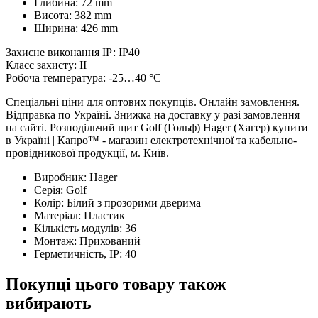
Глибина: 72 mm
Висота: 382 mm
Ширина: 426 mm
Захисне виконання ІР: IP40
Класс захисту: IІ
Робоча температура: -25…40 °C
Спеціальні ціни для оптових покупців. Онлайн замовлення.
Відправка по Україні. Знижка на доставку у разі замовлення
на сайті. Розподільчий щит Golf (Гольф) Hager (Хагер) купити
в Україні | Капро™ - магазин електротехнічної та кабельно-
провідникової продукції, м. Київ.
Виробник:
Hager
Серія:
Golf
Колір:
Білий з прозорими дверима
Матеріал:
Пластик
Кількість модулів:
36
Монтаж:
Прихований
Герметичність, IP:
40
Покупці цього товару також
вибирають