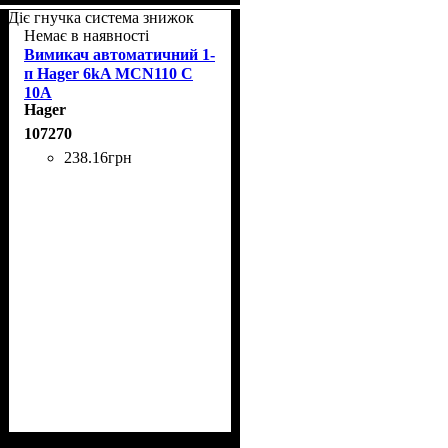
Діє гнучка система знижок
Немає в наявності
Вимикач автоматичний 1-
п Hager 6kA MCN110 C
10A
Hager
107270
238
.
16
грн