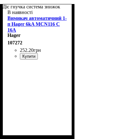
Діє гнучка система знижок
В наявності
Вимикач автоматичний 1-
п Hager 6kA MCN116 C
16A
Hager
107272
252
.
20
грн
Купити