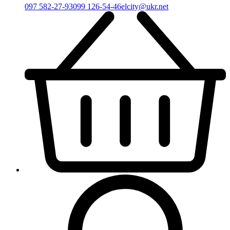
097 582-27-93
099 126-54-46
elcity@ukr.net