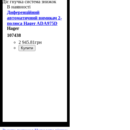
Діє гнучка система знижок
В наявності
Диференційний
автоматичний вимикач 2-
полюса Hager ADA975D
Hager
25/0,03А
107438
2 945
.
81
грн
Купити