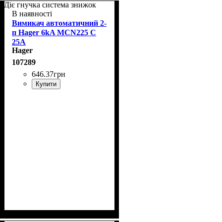
Діє гнучка система знижок
В наявності
Вимикач автоматичний 2-
п Hager 6kA MCN225 C
25A
Hager
107289
646
.
37
грн
Купити