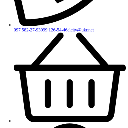
097 582-27-93
099 126-54-46
elcity@ukr.net