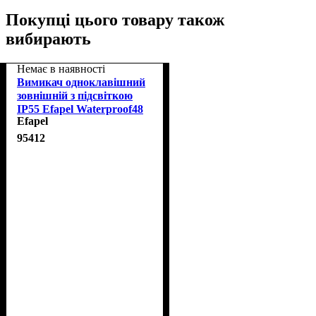
Покупці цього товару також
вибирають
Немає в наявності
Вимикач одноклавішний
зовнішній з підсвіткою
IP55 Efapel Waterproof48
Efapel
сірий (48012 CCZ)
95412