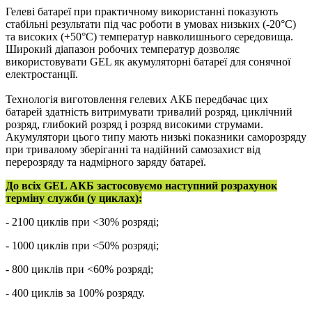
Гелеві батареї при практичному використанні показують
стабільні результати під час роботи в умовах низьких (-20°С)
та високих (+50°С) температур навколишнього середовища.
Широкий діапазон робочих температур дозволяє
використовувати GEL як акумуляторні батареї для сонячної
електростанції.
Технологія виготовлення гелевих АКБ передбачає цих
батарей здатність витримувати тривалий розряд, циклічний
розряд, глибокий розряд і розряд високими струмами.
Акумулятори цього типу мають низькі показники саморозряду
при тривалому зберіганні та надійний самозахист від
перерозряду та надмірного заряду батареї.
До всіх GEL АКБ застосовуємо наступний розрахунок
терміну служби (у циклах):
- 2100 циклів при <30% розряді;
- 1000 циклів при <50% розряді;
- 800 циклів при <60% розряді;
- 400 циклів за 100% розряду.