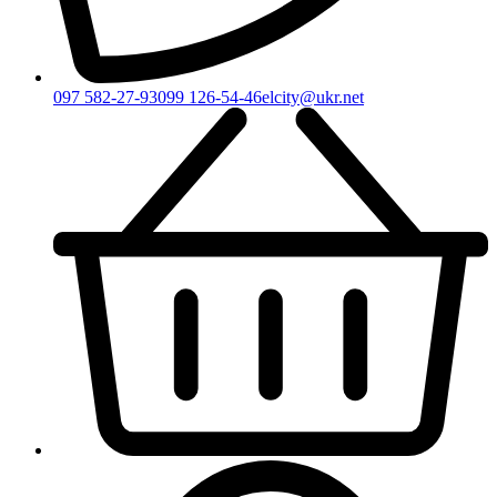
097 582-27-93
099 126-54-46
elcity@ukr.net