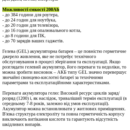
Можливості ємкості 200Ah
- до 384 години для роутера,
- до 24 годин для ноутбука,
- до 20 годин для телевізора,
- до 16 годин для опалювального котла,
- до 8 години для ПК,
- до 70 зарядів ваших гаджетів.
Гелева (GEL) акумуляторна батарея – це повністю герметичне
джерело живлення, яке не потребує технічного
обслуговування в процесі зберігання та експлуатації. Якщо
розглядати гелевий акумулятор, його переваги та недоліки, то
можна зробити висновок – АКБ типу GEL значно перевершує
звичайні свинцево-кислотні батареї за технічними
параметрами та експлуатаційними характеристиками.
Переваги акумулятора гелю: Високий ресурс циклів заряд/
розряд (1200) і, як наслідок, триваліший термін експлуатації (в
середньому 7-8 років, залежно від умов експлуатації).
Акумулятор можна встановлювати у житлових приміщеннях.
В'язка структура електроліту та повна герметичність корпусу
виключають витікання кислоти та гарантують відсутність
шкідливих випарів.