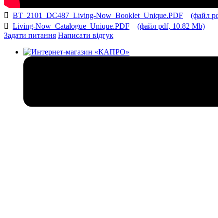
BT_2101_DC487_Living-Now_Booklet_Unique.PDF
(файл pd
Living-Now_Catalogue_Unique.PDF
(файл pdf, 10.82 Mb)
Задати питання
Написати відгук