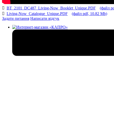
BT_2101_DC487_Living-Now_Booklet_Unique.PDF
(файл pd
Living-Now_Catalogue_Unique.PDF
(файл pdf, 10.82 Mb)
Задати питання
Написати відгук