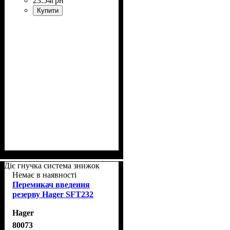
23
.
54
грн
Купити
Діє гнучка система знижок
Немає в наявності
Перемикач введення
резерву Hager SFT232
Hager
80073