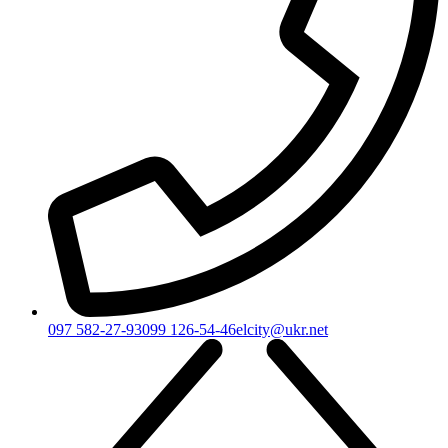
097 582-27-93
099 126-54-46
elcity@ukr.net