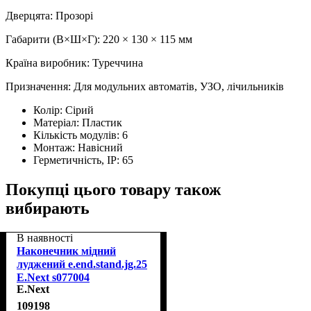
Дверцята: Прозорі
Габарити (В×Ш×Г): 220 × 130 × 115 мм
Країна виробник: Туреччина
Призначення: Для модульних автоматів, УЗО, лічильників
Колір:
Сірий
Матеріал:
Пластик
Кількість модулів:
6
Монтаж:
Навісний
Герметичність, IP:
65
Покупці цього товару також
вибирають
В наявності
Наконечник мідний
луджений e.end.stand.jg.25
E.Next s077004
E.Next
109198