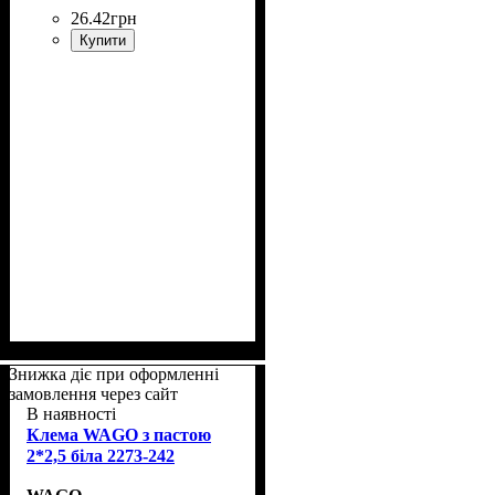
26
.
42
грн
Купити
Знижка діє при оформленні
замовлення через сайт
В наявності
Клема WAGO з пастою
2*2,5 біла 2273-242