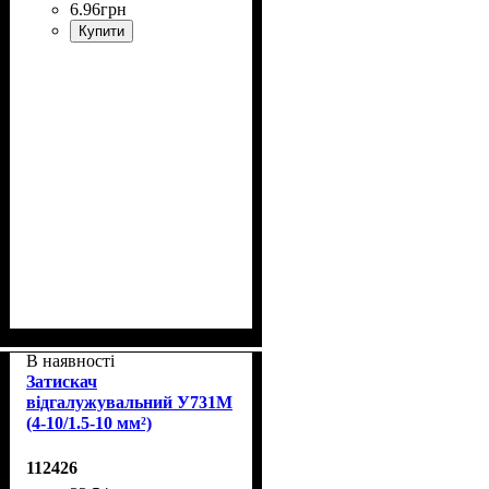
6
.
96
грн
Купити
В наявності
Затискач
відгалужувальний У731М
(4-10/1.5-10 мм²)
112426