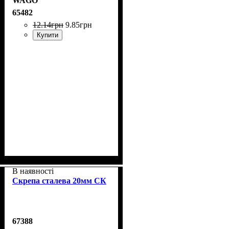
WAGO
65482
12
.
14
грн
9
.
85
грн
Купити
В наявності
Скрепа сталева 20мм СК
67388