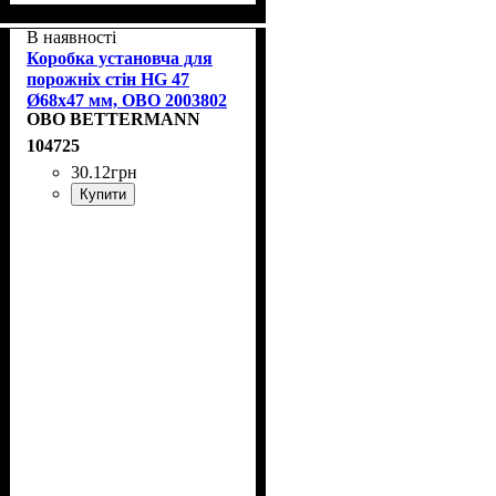
В наявності
Коробка установча для
порожніх стін HG 47
Ø68x47 мм, OBO 2003802
OBO BETTERMANN
104725
30
.
12
грн
Купити