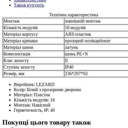
Також купують
Технічна характеристика
Монтаж
зовнішній монтаж
Кількість модулів
16 модулів
Матеріал корпусу
ABS-пластик
Матеріал кришки
прозорий полікарбонат
Матеріал шини
латунь
Комплектація
шина PE+N
Клас захисту
II
Ступінь захисту
IP40
Розмір, мм
236*297*92
Виробник:
LEZARD
Колір:
Білий з прозорими дверима
Матеріал:
Пластик
Кількість модулів:
16
Монтаж:
Навісний
Герметичність, IP:
40
Покупці цього товару також