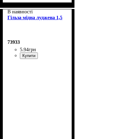
В наявності
Гільза мідна луджена 1,5
73933
5
.
94
грн
Купити