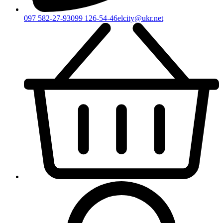
097 582-27-93
099 126-54-46
elcity@ukr.net