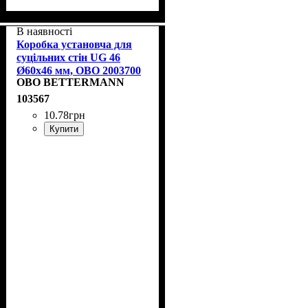
В наявності
Коробка установча для
суцільних стін UG 46
Ø60x46 мм, OBO 2003700
OBO BETTERMANN
103567
10
.
78
грн
Купити