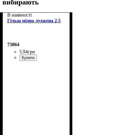
вибирають
В наявності
Гільза мідна луджена 2,5
73864
5
.
94
грн
Купити