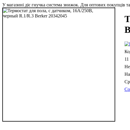
У магазині діє гнучка система знижок. Для оптових покупців та 
Т
B
11
Не
Со