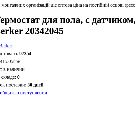
монтажних організацій діє оптова ціна на постійній основі (реєс
ермостат для пола, с датчиком
erker 20342045
97354
 415
.
05
грн
т в наличии
0
30 дней
общить о поступлении