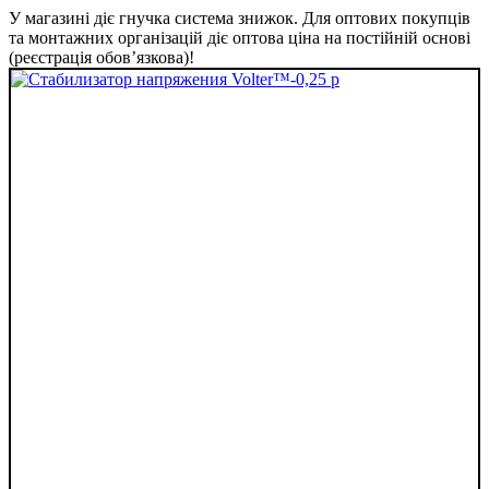
У магазині діє гнучка система знижок. Для оптових покупців
та монтажних організацій діє оптова ціна на постійній основі
(реєстрація обов’язкова)!