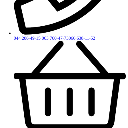
044 206-49-15
063 760-47-73
066 638-11-52