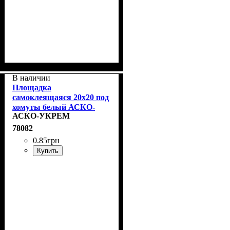
В наличии
Площадка
самоклеящаяся 20х20 под
хомуты белый АСКО-
АСКО-УКРЕМ
УКРЕМ A0150090015
78082
0
.
85
грн
Купить