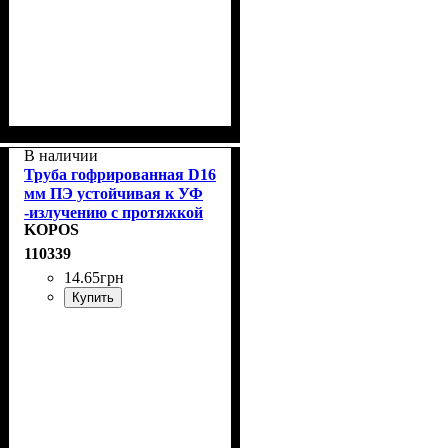
В наличии
Труба гофрированная D16
мм ПЭ устойчивая к УФ
-излучению с протяжкой
KOPOS
KOPOS 2316/LPE-
1_F50DU
110339
14
.
65
грн
Купить