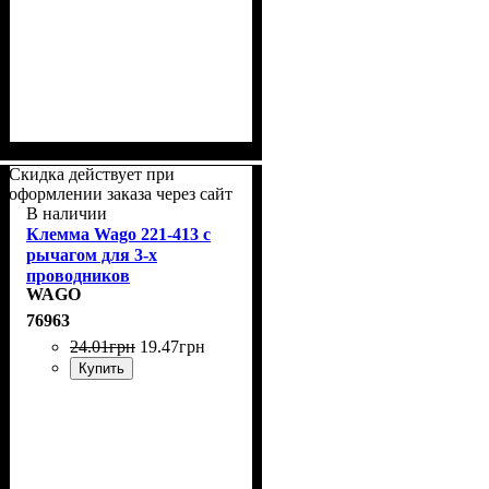
Скидка действует при
оформлении заказа через сайт
В наличии
Клемма Wago 221-413 с
рычагом для 3-х
проводников
WAGO
76963
24
.
01
грн
19
.
47
грн
Купить