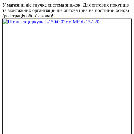
У магазині діє гнучка система знижок. Для оптових покупців
та монтажних організацій діє оптова ціна на постійній основі
(реєстрація обов’язкова)!