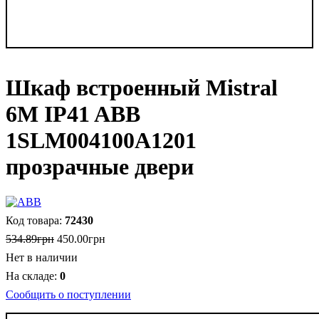
Шкаф встроенный Mistral
6M IP41 ABB
1SLM004100A1201
прозрачные двери
72430
534
.
89
грн
450
.
00
грн
Нет в наличии
0
Сообщить о поступлении