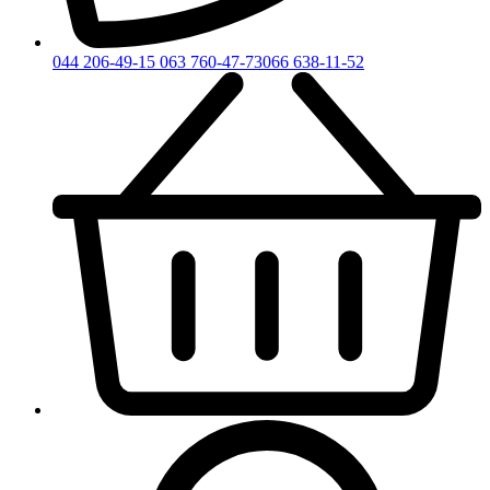
044 206-49-15
063 760-47-73
066 638-11-52