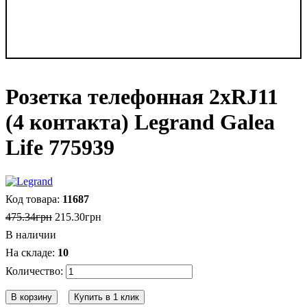
Розетка телефонная 2хRJ11
(4 контакта) Legrand Galea
Life 775939
11687
475
.
34
грн
215
.
30
грн
В наличии
10
В корзину
Купить в 1 клик