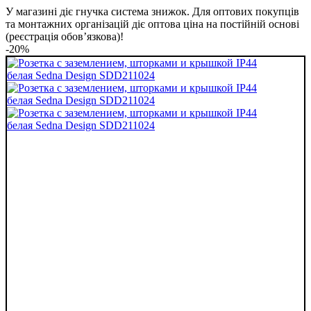
У магазині діє гнучка система знижок. Для оптових покупців
та монтажних організацій діє оптова ціна на постійній основі
(реєстрація обов’язкова)!
-20%