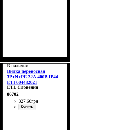
В наличии
Вилка переносная
3P+N+PE 32А 400В IP44
ETI 004482021
ETI, Словения
86702
327
.
60
грн
Купить