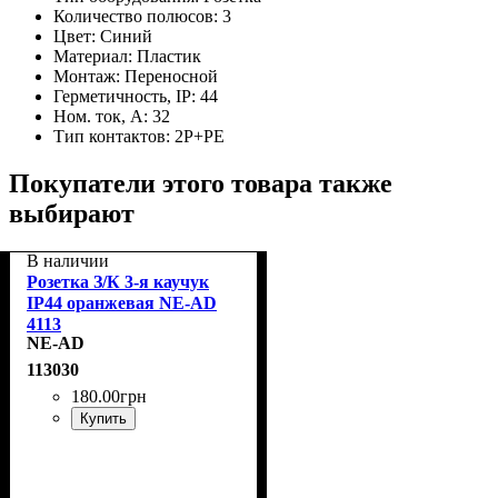
Количество полюсов:
3
Цвет:
Синий
Материал:
Пластик
Монтаж:
Переносной
Герметичность, IP:
44
Ном. ток, А:
32
Тип контактов:
2P+PE
Покупатели этого товара также
выбирают
В наличии
Розетка З/К 3-я каучук
IP44 оранжевая NE-AD
4113
NE-AD
113030
180
.
00
грн
Купить