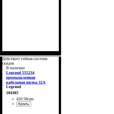
Действует гибкая система
скидок
В наличии
Legrand 555234
промышленная
кабельная вилка 32А
Legrand
2P+PE IP44
104385
420
.
58
грн
Купить