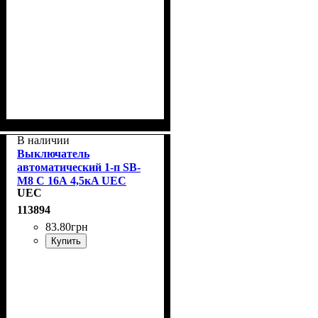
В наличии
Выключатель
автоматический 1-п SB-
M8 С 16А 4,5кA UEC
UEC
MCB45-1-016-C
113894
83
.
80
грн
Купить