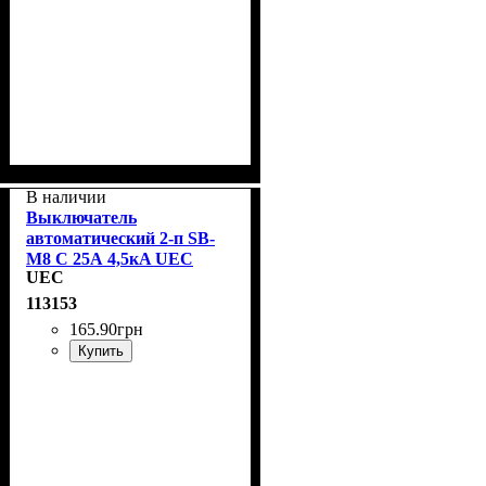
В наличии
Выключатель
автоматический 2-п SB-
M8 С 25А 4,5кA UEC
UEC
MCB45-2-025-C
113153
165
.
90
грн
Купить