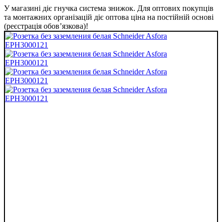
У магазині діє гнучка система знижок. Для оптових покупців
та монтажних організацій діє оптова ціна на постійній основі
(реєстрація обов’язкова)!