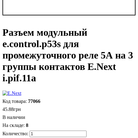
Разъем модульный
e.control.p53s для
промежуточного реле 5А на 3
группы контактов E.Next
i.pif.11a
77066
45
.
88
грн
В наличии
8