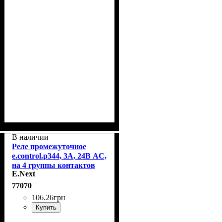
В наличии
Реле промежуточное
e.control.p344, 3А, 24В AC,
на 4 группы контактов
E.Next
E.Next i.my4.24ac
77070
106
.
26
грн
Купить