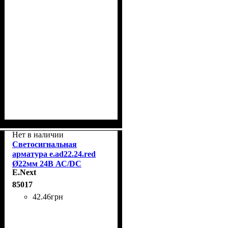
Нет в наличии
Светосигнальная
арматура e.ad22.24.red
Ø22мм 24В АС/DC
E.Next
красная E.Next s009021
85017
42
.
46
грн