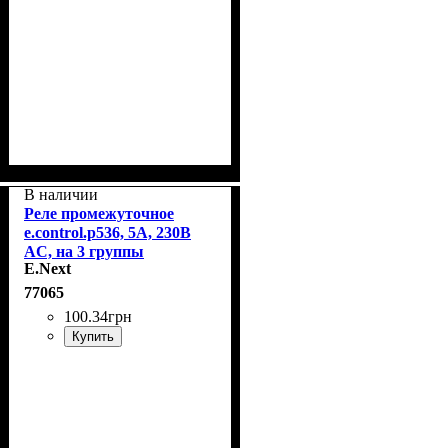
В наличии
Реле промежуточное
e.control.p536, 5А, 230В
AC, на 3 группы
E.Next
контактов E.Next
i.my3.230ac
77065
100
.
34
грн
Купить