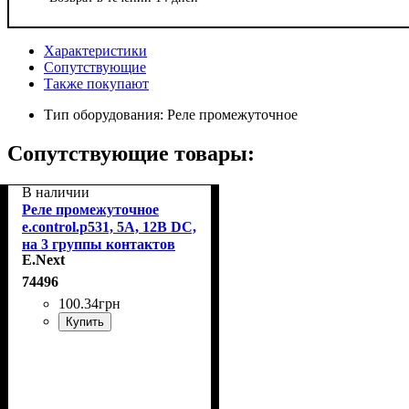
Характеристики
Сопутствующие
Также покупают
Тип оборудования:
Реле промежуточное
Сопутствующие товары:
В наличии
Реле промежуточное
e.control.p531, 5А, 12В DC,
на 3 группы контактов
E.Next
E.Next i.my3.12dc
74496
100
.
34
грн
Купить