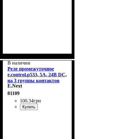
В наличии
Реле промежуточное
e.control.p533, 5А, 24В DC,
на 3 группы контактов
E.Next
E.Next i.my3.24dc
81109
100
.
34
грн
Купить