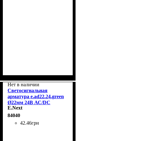
Нет в наличии
Светосигнальная
арматура e.ad22.24.green
Ø22мм 24В АС/DC
E.Next
зеленая E.Next s009020
84040
42
.
46
грн