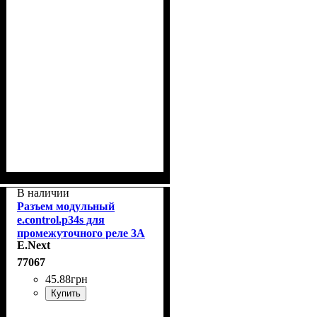
В наличии
Разъем модульный
e.control.p34s для
промежуточного реле 3А
E.Next
на 4 группы контактов
E.Next i.pif.14a
77067
45
.
88
грн
Купить