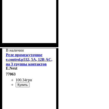
В наличии
Реле промежуточное
e.control.p532, 5А, 12В AC,
на 3 группы контактов
E.Next
E.Next i.my3.12ac
77063
100
.
34
грн
Купить