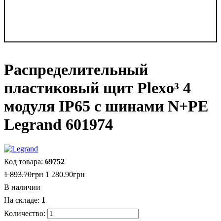
Распределительный
пластиковый щит Plexo³ 4
модуля IP65 с шинами N+PE
Legrand 601974
69752
1 893
.
70
грн
1 280
.
90
грн
В наличии
1