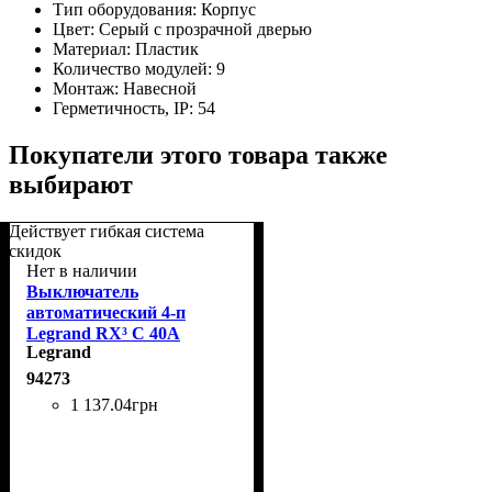
Тип оборудования:
Корпус
Цвет:
Серый с прозрачной дверью
Материал:
Пластик
Количество модулей:
9
Монтаж:
Навесной
Герметичность, IP:
54
Покупатели этого товара также
выбирают
Действует гибкая система
скидок
Нет в наличии
Выключатель
автоматический 4-п
Legrand RX³ C 40A
Legrand
(419745)
94273
1 137
.
04
грн