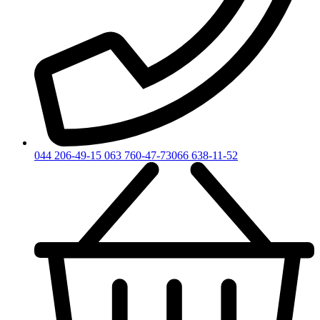
044 206-49-15
063 760-47-73
066 638-11-52