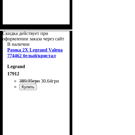
Скидка действует при
оформлении заказа через сайт
В наличии
Рамка 2Х Legrand Valena
774462 белый/кристал
Legrand
17912
389
.
95
грн
30
.
64
грн
Купить