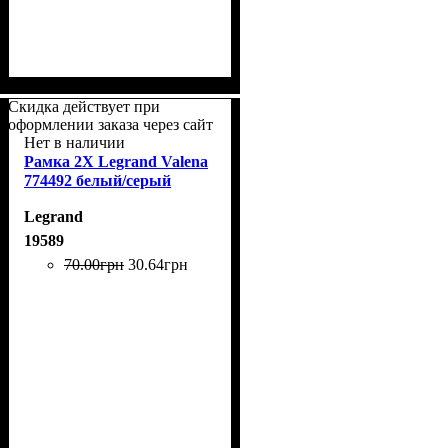
Скидка действует при
оформлении заказа через сайт
Нет в наличии
Рамка 2Х Legrand Valena
774492 белый/серый
Legrand
19589
70
.
00
грн
30
.
64
грн