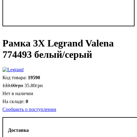
Рамка 3Х Legrand Valena
774493 белый/серый
19590
133
.
00
грн
35
.
80
грн
Нет в наличии
0
Сообщить о поступлении
Доставка