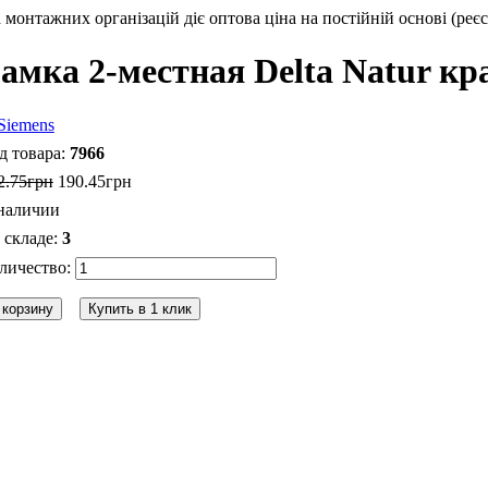
монтажних організацій діє оптова ціна на постійній основі (реєс
амка 2-местная Delta Natur к
7966
2
.
75
грн
190
.
45
грн
наличии
3
 корзину
Купить в 1 клик