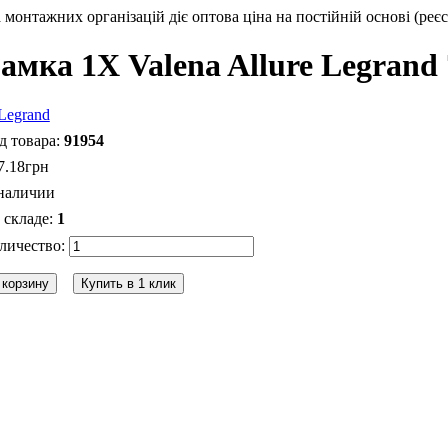
монтажних організацій діє оптова ціна на постійній основі (реєс
амка 1Х Valena Allure Legrand
91954
7
.
18
грн
наличии
1
 корзину
Купить в 1 клик