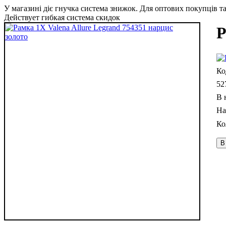
У магазині діє гнучка система знижок. Для оптових покупців та 
Действует гибкая система скидок
Р
52
В 
В