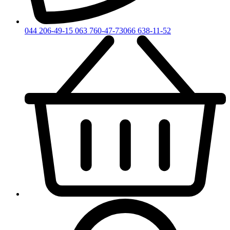
044 206-49-15
063 760-47-73
066 638-11-52