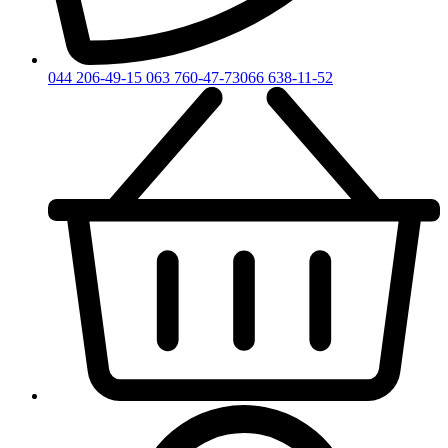
044 206-49-15
063 760-47-73
066 638-11-52