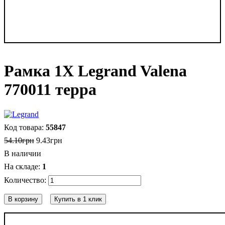
Рамка 1Х Legrand Valena
770011 терра
55847
54
.
10
грн
9
.
43
грн
В наличии
1
В корзину
Купить в 1 клик