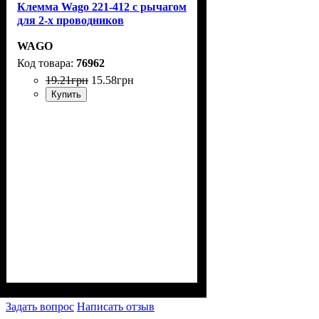
Клемма Wago 221-412 с рычагом
для 2-х проводников
WAGO
76962
19
.
21
грн
15
.
58
грн
Купить
Задать вопрос
Написать отзыв