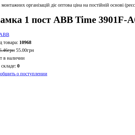
монтажних організацій діє оптова ціна на постійній основі (реєс
амка 1 пост ABB Time 3901F-A
10968
6
.
46
грн
55
.
00
грн
т в наличии
0
общить о поступлении