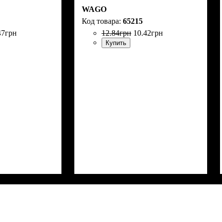
WAGO
65215
47
грн
12
.
84
грн
10
.
42
грн
Купить