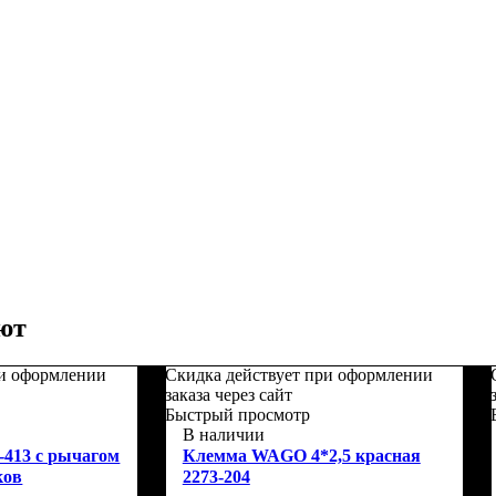
ют
ри оформлении
Скидка действует при оформлении
заказа через сайт
Быстрый просмотр
В наличии
-413 с рычагом
Клемма WAGO 4*2,5 красная
ков
2273-204