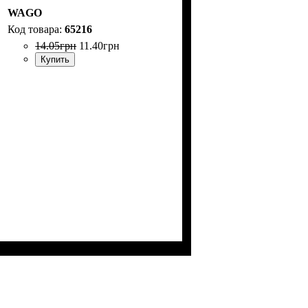
WAGO
65216
14
.
05
грн
11
.
40
грн
Купить