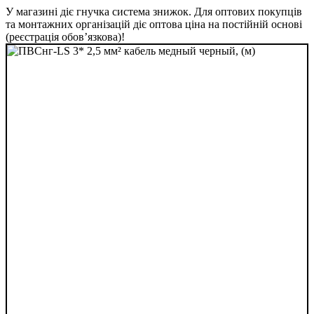
У магазині діє гнучка система знижок. Для оптових покупців
та монтажних організацій діє оптова ціна на постійній основі
(реєстрація обов’язкова)!