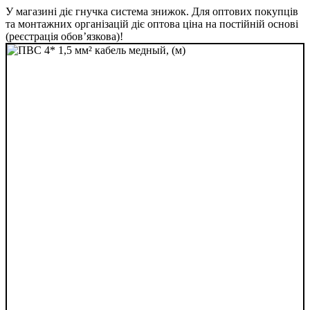
У магазині діє гнучка система знижок. Для оптових покупців
та монтажних організацій діє оптова ціна на постійній основі
(реєстрація обов’язкова)!