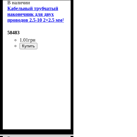
В наличии
Кабельный трубчатый
наконечник для двух
проводов 2.5-10 2×2.5 мм²
с изолированным
фланцем (шт.)
58483
1
.
01
грн
Купить