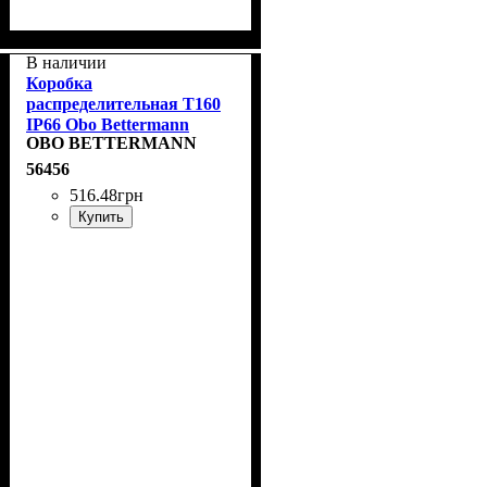
В наличии
Коробка
распределительная T160
IP66 Obo Bettermann
OBO BETTERMANN
2007093
56456
516
.
48
грн
Купить