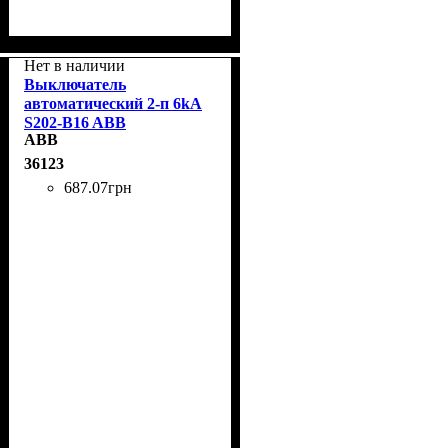
Нет в наличии
Выключатель
автоматический 2-п 6kA
S202-B16 ABB
ABB
2CDS252001R0165
36123
687
.
07
грн