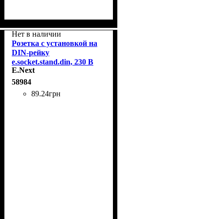
Нет в наличии
Розетка с установкой на
DIN-рейку
e.socket.stand.din, 230 В
E.Next
E.Next s004001
58984
89
.
24
грн