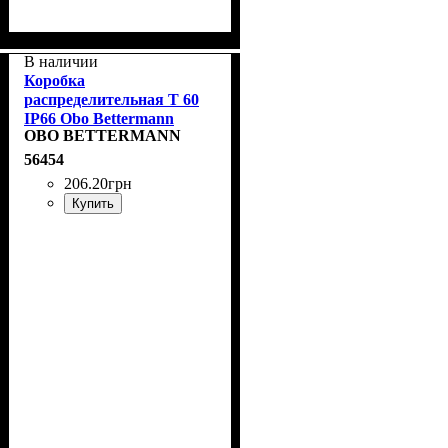
В наличии
Коробка
распределительная T 60
IP66 Obo Bettermann
OBO BETTERMANN
2007061
56454
206
.
20
грн
Купить