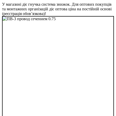
У магазині діє гнучка система знижок. Для оптових покупців
та монтажних організацій діє оптова ціна на постійній основі
(реєстрація обов’язкова)!