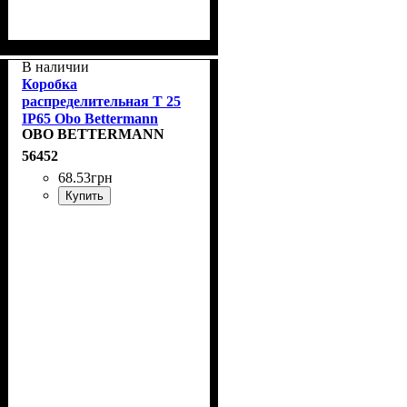
В наличии
Коробка
распределительная T 25
IP65 Obo Bettermann
OBO BETTERMANN
2007029
56452
68
.
53
грн
Купить