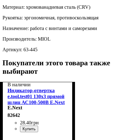
Материал: хромованадиевая сталь (CRV)
Рукоятка: эргономичная, противоскользящая
Назначение: работа с винтами и саморезами
Производитель: MIOL
Артикул: 63‑445
Покупатели этого товара также
выбирают
В наличии
Индикатор-отвертка
e.tool.test01 130х3 прямой
шлиц АС100-500В E.Next
E.Next
t001101
82642
28
.
40
грн
Купить