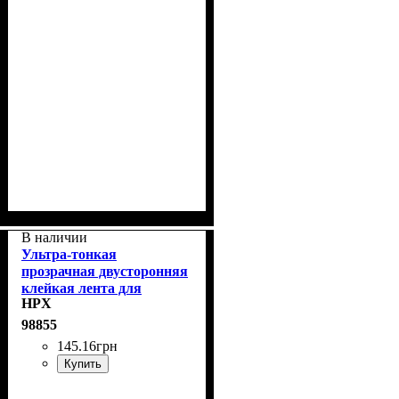
В наличии
Ультра-тонкая
прозрачная двусторонняя
клейкая лента для
HPX
максимального
прилегания ULTRA
98855
MOUNT 9мм х 10м HPX
145
.
16
грн
UM0910
Купить