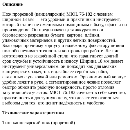
Описание
Нож прорезной (канцелярский) MIOL 76‑182 с лезвием
шириной 18 мм — это удобный и практичный инструмент,
который станет незаменимым помощником в быту, офисе и на
производстве. Он предназначен для аккуратного и
безопасного разрезания бумаги, картона, плёнки,
упаковочных материалов и других лёгких поверхностей.
Благодаря прочному корпусу и надёжному фиксатору лезвия
нож обеспечивает точность и контроль при работе. Лезвие
изготовлено из закалённой стали, что гарантирует долгий
срок службы и устойчивость к износу. Ширина 18 мм делает
инструмент универсальным: он подходит как для мелких
канцелярских задач, так и для более серьёзных работ,
связанных с упаковкой или ремонтом. Эргономичный корпус
удобно лежит в руке, а сегментированное лезвие позволяет
быстро обновить рабочую поверхность, просто отломив
затупившийся участок. MIOL 76‑182 сочетает в себе качество,
практичность и доступную цену, что делает его отличным
выбором для тех, кто ценит надёжность и удобство.
Технические характеристики
Тип: канцелярский нож (прорезной)