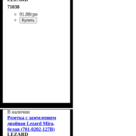
71038
91
.
88
грн
Купить
В наличии
Розетка с заземлением
двойная Lezard Mira,
белая (701-0202-127В)
LEZARD