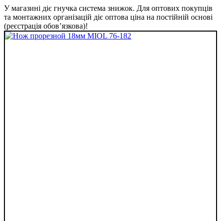
У магазині діє гнучка система знижок. Для оптових покупців
та монтажних організацій діє оптова ціна на постійній основі
(реєстрація обов’язкова)!