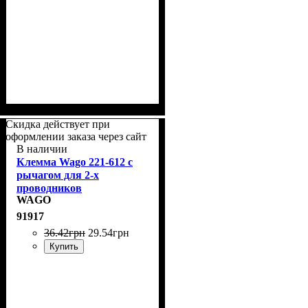
Скидка действует при
оформлении заказа через сайт
В наличии
Клемма Wago 221-612 с
рычагом для 2-х
проводников
WAGO
91917
36
.
42
грн
29
.
54
грн
Купить