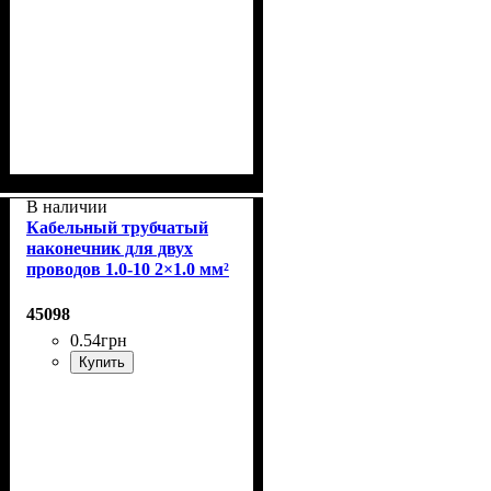
В наличии
Кабельный трубчатый
наконечник для двух
проводов 1.0-10 2×1.0 мм²
с изолированным
фланцем
45098
0
.
54
грн
Купить