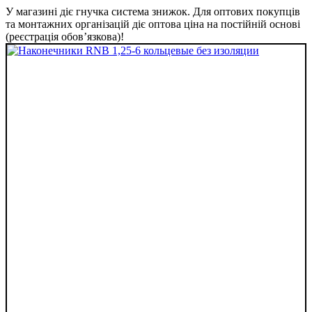
У магазині діє гнучка система знижок. Для оптових покупців
та монтажних організацій діє оптова ціна на постійній основі
(реєстрація обов’язкова)!