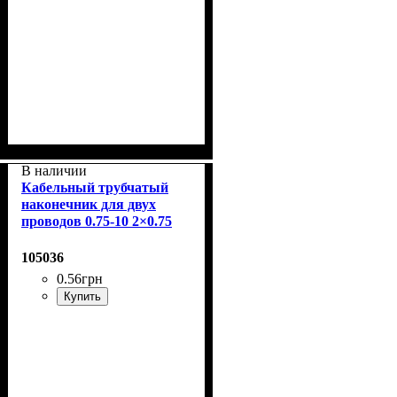
В наличии
Кабельный трубчатый
наконечник для двух
проводов 0.75-10 2×0.75
мм² с изолированным
фланцем
105036
0
.
56
грн
Купить