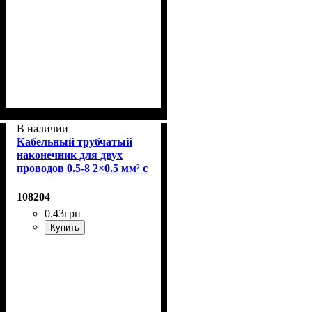
В наличии
Кабельный трубчатый
наконечник для двух
проводов 0.5-8 2×0.5 мм² с
изолированным фланцем
108204
0
.
43
грн
Купить